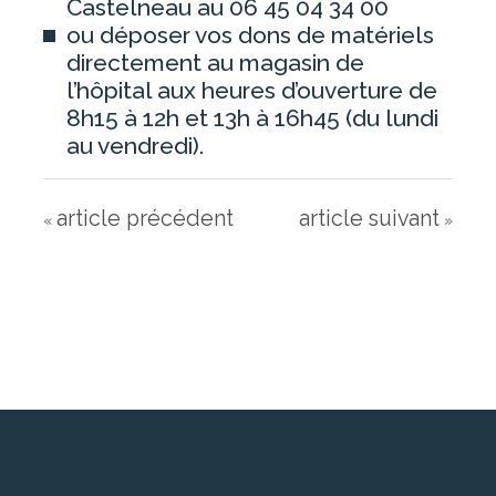
Castelneau au 06 45 04 34 00
ou déposer vos dons de matériels
directement au magasin de
ESPACE RÉSIDENT
l’hôpital aux heures d’ouverture de
8h15 à 12h et 13h à 16h45 (du lundi
au vendredi).
EHPAD ANCENIS
EHPAD CANDÉ
article précédent
article suivant
EHPAD OUDON
«
»
EHPAD VARADES
ESPACE VISITEUR
PAYER