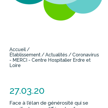
NOUS CONTACTER
OFFRE DE SOINS
CHIRURGIE
GYNÉCOLOGIE-OBSTÉTRIQUE /
Accueil
MATERNITÉ
Établissement
Actualités
Coronavirus
IMAGERIE
- MERCI - Centre Hospitalier Erdre et
Loire
MÉDECINE
PERSONNES AGÉES
SOINS MÉDICAUX ET DE
RÉADAPTATION
27.03.20
URGENCES
Face à l’élan de générosité qui se