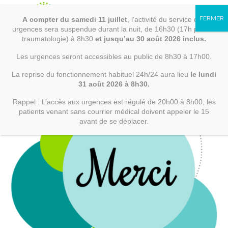
Loire
Skip
to
A
compter
du samedi 11 juillet
, l’activité du service des
content
02 40 09 44 00
contact@ch-erdreloire.
RECHERCHER
urgences sera suspendue durant la nuit, de 16h30 (17h pour la
traumatologie) à 8h30
et jusqu’au 30 août 2026 inclus.
Les urgences seront accessibles au public de 8h30 à 17h00.
La reprise du fonctionnement habituel 24h/24 aura lieu
le lundi
ÉTABLISSEMENT
31 août 2026 à 8h30.
Rappel : L’accès aux urgences est régulé de 20h00 à 8h00, les
PRÉSENTATION
patients venant sans courrier médical doivent appeler le 15
avant de se déplacer.
DÉMARCHE QUALITÉ ET
CERTIFICATIONS
PARTENAIRES
CHIFFRES CLÉS
ACTUALITÉS
RECRUTEMENT
INFORMATIONS LÉGALES