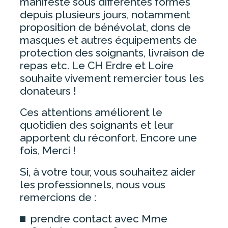
manifeste sous différentes formes
ESPACE PATIENT
depuis plusieurs jours, notamment
proposition de bénévolat, dons de
masques et autres équipements de
CONSULTATIONS – PRENDRE UN
RENDEZ-VOUS
protection des soignants, livraison de
repas etc. Le CH Erdre et Loire
FORMALITÉS ADMINISTRATIVES
souhaite vivement remercier tous les
HOSPITALISATION
donateurs !
PERMANENCE D’ACCÈS AUX SOINS
Ces attentions améliorent le
DE SANTÉ (PASS)
quotidien des soignants et leur
UNITÉ TERRITORIALE DÉPISTAGE
apportent du réconfort. Encore une
ET VACCINATION DU PAYS
D’ANCENIS
fois, Merci !
PHARMACIE
Si, à votre tour, vous souhaitez aider
LIVRET D’ACCUEIL
les professionnels, nous vous
remercions de :
ACCÈS AU DOSSIER MÉDICAL
QUESTIONNAIRES DE
prendre contact avec Mme
SATISFACTION