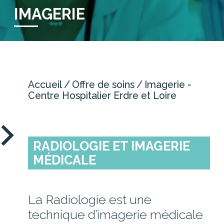
NOUS CONTACTER
IMAGERIE
OFFRE DE SOINS
CHIRURGIE
Accueil
Offre de soins
Imagerie -
GYNÉCOLOGIE-OBSTÉTRIQUE /
Centre Hospitalier Erdre et Loire
MATERNITÉ
IMAGERIE
MÉDECINE
RADIOLOGIE ET IMAGERIE
PERSONNES AGÉES
MÉDICALE
SOINS MÉDICAUX ET DE
RÉADAPTATION
URGENCES
La Radiologie est une
technique d’imagerie médicale