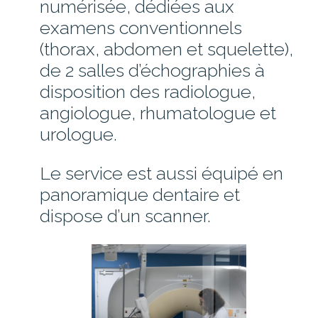
numérisée, dédiées aux
examens conventionnels
(thorax, abdomen et squelette),
ESPACE RÉSIDENT
de 2 salles d’échographies à
disposition des radiologue,
EHPAD ANCENIS
angiologue, rhumatologue et
EHPAD CANDÉ
urologue.
EHPAD OUDON
EHPAD VARADES
Le service est aussi équipé en
panoramique dentaire et
dispose d’un scanner.
ESPACE VISITEUR
PAYER