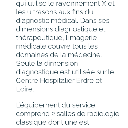
qui utilise le rayonnement X et
ESPACE PATIENT
les ultrasons aux fins du
diagnostic médical. Dans ses
CONSULTATIONS – PRENDRE UN
dimensions diagnostique et
RENDEZ-VOUS
thérapeutique, l’imagerie
FORMALITÉS ADMINISTRATIVES
médicale couvre tous les
HOSPITALISATION
domaines de la médecine.
PERMANENCE D’ACCÈS AUX SOINS
Seule la dimension
DE SANTÉ (PASS)
diagnostique est utilisée sur le
UNITÉ TERRITORIALE DÉPISTAGE
ET VACCINATION DU PAYS
Centre Hospitalier Erdre et
D’ANCENIS
Loire.
PHARMACIE
LIVRET D’ACCUEIL
L’équipement du service
ACCÈS AU DOSSIER MÉDICAL
comprend 2 salles de radiologie
QUESTIONNAIRES DE
classique dont une est
SATISFACTION