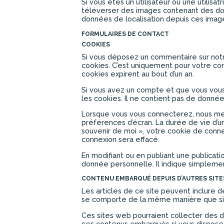
Si vous êtes un utilisateur ou une utilis
téléverser des images contenant des do
données de localisation depuis ces imag
FORMULAIRES DE CONTACT
COOKIES
Si vous déposez un commentaire sur notr
cookies. C’est uniquement pour votre conf
cookies expirent au bout d’un an.
Si vous avez un compte et que vous vous
les cookies. Il ne contient pas de donn
Lorsque vous vous connecterez, nous met
préférences d’écran. La durée de vie d’un
souvenir de moi », votre cookie de con
connexion sera effacé.
En modifiant ou en publiant une publicat
donnée personnelle. Il indique simplement 
CONTENU EMBARQUÉ DEPUIS D’AUTRES SITE
Les articles de ce site peuvent inclure d
se comporte de la même manière que si le
Ces sites web pourraient collecter des do
ces contenus embarqués si vous disposez