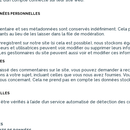
NNÉES PERSONNELLES
mentaire et ses métadonnées sont conservés indéfiniment. Cela 
s au lieu de les laisser dans la file de modération.
 s’enregistrent sur notre site (si cela est possible), nous stockon
sateurs et utilisatrices peuvent voir, modifier ou supprimer leurs 
. Les gestionnaires du site peuvent aussi voir et modifier ces infor
ÉES
aissé des commentaires sur le site, vous pouvez demander à rece
s à votre sujet, incluant celles que vous nous avez fournies. 
us concernant. Cela ne prend pas en compte les données stockée
ELLES
tre vérifiés à l’aide d’un service automatisé de détection des 
ES