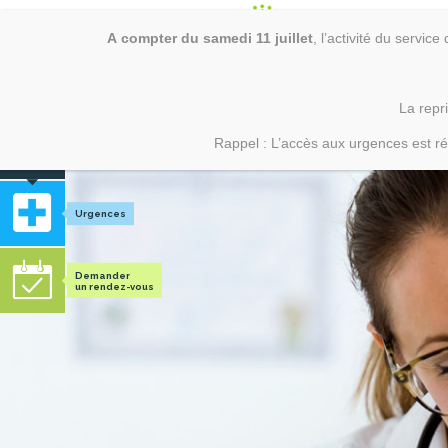
Skip
Centre Hospitalier Erdre et Loire
to
content
A
compter
du samedi 11 juillet
, l’activité du servi
02
La repr
ÉTABLISSEMENT
OFFRE DE 
Rappel : L’accès aux urgences est ré
En 1 clic !
Urgences
Demander
un rendez-vous