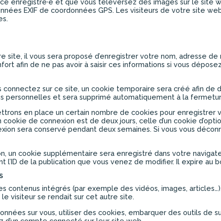
atrice enregistré·e et que vous téléversez des images sur le site 
nnées EXIF de coordonnées GPS. Les visiteurs de votre site web
es.
e site, il vous sera proposé d’enregistrer votre nom, adresse d
ort afin de ne pas avoir à saisir ces informations si vous dépos
 connectez sur ce site, un cookie temporaire sera créé afin de 
ées personnelles et sera supprimé automatiquement à la fermetur
trons en place un certain nombre de cookies pour enregistrer v
 cookie de connexion est de deux jours, celle d’un cookie d’optio
nexion sera conservé pendant deux semaines. Si vous vous déco
ion, un cookie supplémentaire sera enregistré dans votre navig
l’ID de la publication que vous venez de modifier. Il expire au bou
S
es contenus intégrés (par exemple des vidéos, images, articles…)
 visiteur se rendait sur cet autre site.
nnées sur vous, utiliser des cookies, embarquer des outils de suiv
 d’un compte connecté sur leur site web.