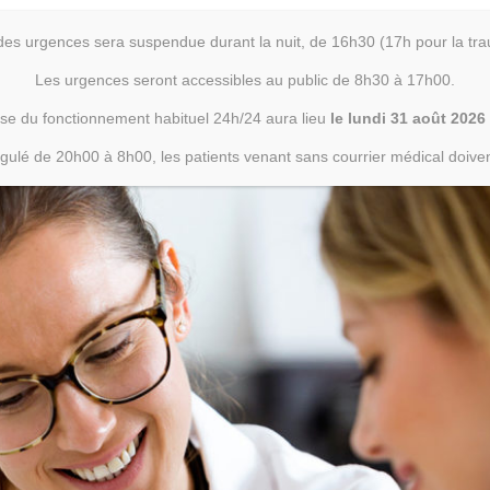
ce des urgences sera suspendue durant la nuit, de 16h30 (17h pour la t
 40 09 44 00
contact@ch-erdreloire.fr
RECHERCH
Les urgences seront accessibles au public de 8h30 à 17h00.
ise du fonctionnement habituel 24h/24 aura lieu
le lundi 31 août 2026
SOINS
ESPACE PATIENT
ESPACE RÉSIDENT
ESPA
gulé de 20h00 à 8h00, les patients venant sans courrier médical doiven