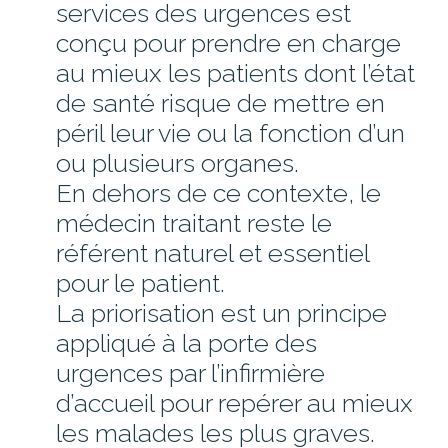
services des urgences est
ESPACE PATIENT
conçu pour prendre en charge
au mieux les patients dont l’état
CONSULTATIONS – PRENDRE UN
de santé risque de mettre en
RENDEZ-VOUS
péril leur vie ou la fonction d’un
FORMALITÉS ADMINISTRATIVES
ou plusieurs organes.
HOSPITALISATION
En dehors de ce contexte, le
PERMANENCE D’ACCÈS AUX SOINS
DE SANTÉ (PASS)
médecin traitant reste le
référent naturel et essentiel
UNITÉ TERRITORIALE DÉPISTAGE
ET VACCINATION DU PAYS
pour le patient.
D’ANCENIS
La priorisation est un principe
PHARMACIE
appliqué à la porte des
LIVRET D’ACCUEIL
urgences par l’infirmière
ACCÈS AU DOSSIER MÉDICAL
d’accueil pour repérer au mieux
QUESTIONNAIRES DE
les malades les plus graves.
SATISFACTION