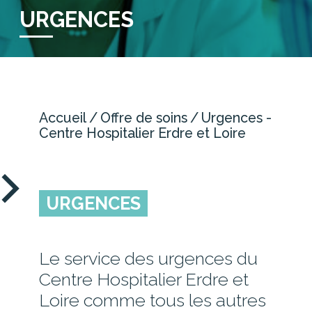
NOUS CONTACTER
URGENCES
OFFRE DE SOINS
CHIRURGIE
Accueil
Offre de soins
Urgences -
GYNÉCOLOGIE-OBSTÉTRIQUE /
Centre Hospitalier Erdre et Loire
MATERNITÉ
IMAGERIE
MÉDECINE
URGENCES
PERSONNES AGÉES
SOINS MÉDICAUX ET DE
RÉADAPTATION
Le service des urgences du
URGENCES
Centre Hospitalier Erdre et
Loire comme tous les autres