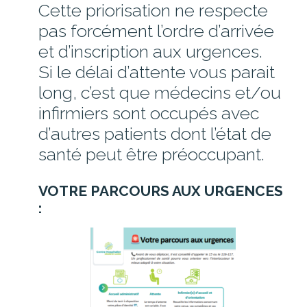
Cette priorisation ne respecte
pas forcément l’ordre d’arrivée
ESPACE RÉSIDENT
et d’inscription aux urgences.
Si le délai d’attente vous parait
EHPAD ANCENIS
long, c’est que médecins et/ou
infirmiers sont occupés avec
EHPAD CANDÉ
d’autres patients dont l’état de
EHPAD OUDON
santé peut être préoccupant.
EHPAD VARADES
VOTRE PARCOURS AUX URGENCES
:
ESPACE VISITEUR
PAYER