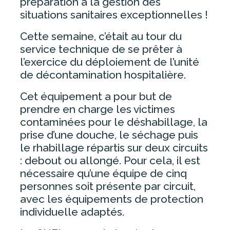
préparation à la gestion des
ESPACE PATIENT
situations sanitaires exceptionnelles !
Cette semaine, c’était au tour du
CONSULTATIONS – PRENDRE UN
service technique de se prêter à
RENDEZ-VOUS
l’exercice du déploiement de l’unité
FORMALITÉS ADMINISTRATIVES
de décontamination hospitalière.
HOSPITALISATION
Cet équipement a pour but de
PERMANENCE D’ACCÈS AUX SOINS
prendre en charge les victimes
DE SANTÉ (PASS)
contaminées pour le déshabillage, la
UNITÉ TERRITORIALE DÉPISTAGE
prise d’une douche, le séchage puis
ET VACCINATION DU PAYS
le rhabillage répartis sur deux circuits
D’ANCENIS
: debout ou allongé. Pour cela, il est
PHARMACIE
nécessaire qu’une équipe de cinq
LIVRET D’ACCUEIL
personnes soit présente par circuit,
avec les équipements de protection
ACCÈS AU DOSSIER MÉDICAL
individuelle adaptés.
QUESTIONNAIRES DE
SATISFACTION