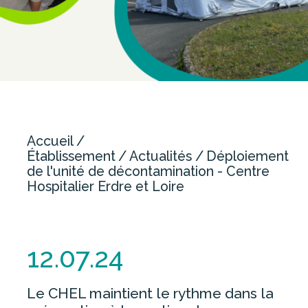
NOUS CONTACTER
OFFRE DE SOINS
CHIRURGIE
GYNÉCOLOGIE-OBSTÉTRIQUE /
Accueil
MATERNITÉ
Établissement
Actualités
Déploiement
IMAGERIE
de l'unité de décontamination - Centre
Hospitalier Erdre et Loire
MÉDECINE
PERSONNES AGÉES
SOINS MÉDICAUX ET DE
RÉADAPTATION
12.07.24
URGENCES
Le CHEL maintient le rythme dans la