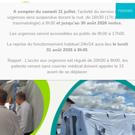
Loire
Skip
to
A
compter
du samedi 11 juillet
, l’activité du service des
content
02 40 09 44 00
contact@ch-erdreloire.
RECHERCHER
urgences sera suspendue durant la nuit, de 16h30 (17h pour la
traumatologie) à 8h30
et jusqu’au 30 août 2026 inclus.
Les urgences seront accessibles au public de 8h30 à 17h00.
La reprise du fonctionnement habituel 24h/24 aura lieu
le lundi
ÉTABLISSEMENT
31 août 2026 à 8h30.
Rappel : L’accès aux urgences est régulé de 20h00 à 8h00, les
PRÉSENTATION
patients venant sans courrier médical doivent appeler le 15
avant de se déplacer.
DÉMARCHE QUALITÉ ET
CERTIFICATIONS
PARTENAIRES
CHIFFRES CLÉS
ACTUALITÉS
RECRUTEMENT
INFORMATIONS LÉGALES