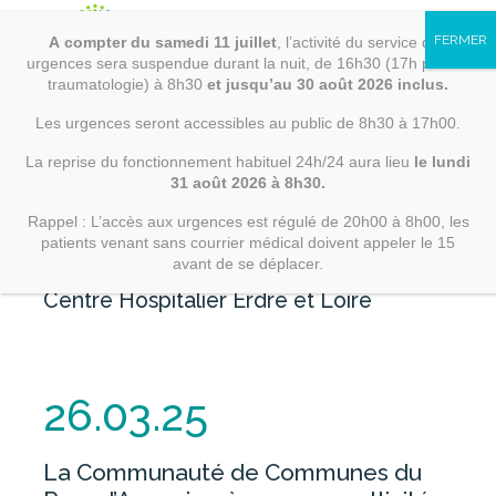
Loire
Skip
to
A
compter
du samedi 11 juillet
, l’activité du service des
content
02 40 09 44 00
contact@ch-erdreloire.
RECHERCHER
urgences sera suspendue durant la nuit, de 16h30 (17h pour la
traumatologie) à 8h30
et jusqu’au 30 août 2026 inclus.
Les urgences seront accessibles au public de 8h30 à 17h00.
La reprise du fonctionnement habituel 24h/24 aura lieu
le lundi
ÉTABLISSEMENT
31 août 2026 à 8h30.
Rappel : L’accès aux urgences est régulé de 20h00 à 8h00, les
Accueil
PRÉSENTATION
patients venant sans courrier médical doivent appeler le 15
Établissement
Actualités
Un
avant de se déplacer.
nouveau speed dating au CHEL -
DÉMARCHE QUALITÉ ET
CERTIFICATIONS
Centre Hospitalier Erdre et Loire
PARTENAIRES
CHIFFRES CLÉS
26.03.25
ACTUALITÉS
RECRUTEMENT
La Communauté de Communes du
INFORMATIONS LÉGALES