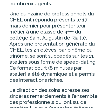
nombreux agents.
ESPACE PATIENT
Une quinzaine de professionnels du
CHEL ont répondu présents le 17
CONSULTATIONS – PRENDRE UN
RENDEZ-VOUS
mars dernier pour présenter leur
métier à une classe de 4
du
FORMALITÉS ADMINISTRATIVES
ème
collège Saint Augustin de Riaillé.
HOSPITALISATION
Après une présentation générale du
PERMANENCE D’ACCÈS AUX SOINS
CHEL, les 24 élèves, par binôme ou
DE SANTÉ (PASS)
trinôme, se sont succédés sur les 11
UNITÉ TERRITORIALE DÉPISTAGE
ateliers sous forme de speed-dating.
ET VACCINATION DU PAYS
Ce format court (8 minutes par
D’ANCENIS
atelier) a été dynamique et a permis
PHARMACIE
des interactions riches.
LIVRET D’ACCUEIL
La direction des soins adresse ses
ACCÈS AU DOSSIER MÉDICAL
sincères remerciements à l’ensemble
des professionnels qui ont su, de
QUESTIONNAIRES DE
SATISFACTION