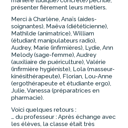
manière ludique/concrète/pêchue,
présenter fièrement leurs métiers.
Merci à Charlène, Anaïs (aides-
ESPACE RÉSIDENT
soignantes), Maëva (diététicienne),
Mathilde (animatrice), William
EHPAD ANCENIS
(étudiant manipulateurs radio),
EHPAD CANDÉ
Audrey, Marie (infirmières), Lydie, Ann
Melody (sage-femme), Audrey
EHPAD OUDON
(auxiliaire de puériculture), Valérie
EHPAD VARADES
(infirmière hygiéniste), Lola (masseur-
kinésithérapeute), Florian, Lou-Anne
(ergothérapeute et étudiante ergo),
ESPACE VISITEUR
Julie, Vanessa (préparatrices en
pharmacie).
Voici quelques retours :
PAYER
… du professeur : Après échange avec
les élèves, la classe était très