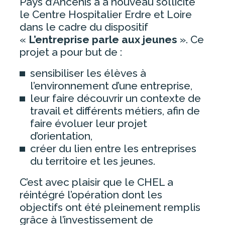
Pays d’Ancenis a à nouveau sollicité
NOUS CONTACTER
le Centre Hospitalier Erdre et Loire
dans le cadre du dispositif
«
L’entreprise parle aux jeunes
». Ce
OFFRE DE SOINS
projet a pour but de :
sensibiliser les élèves à
CHIRURGIE
l’environnement d’une entreprise,
GYNÉCOLOGIE-OBSTÉTRIQUE /
leur faire découvrir un contexte de
MATERNITÉ
travail et différents métiers, afin de
IMAGERIE
faire évoluer leur projet
d’orientation,
MÉDECINE
créer du lien entre les entreprises
PERSONNES AGÉES
du territoire et les jeunes.
SOINS MÉDICAUX ET DE
RÉADAPTATION
C’est avec plaisir que le CHEL a
réintégré l’opération dont les
URGENCES
objectifs ont été pleinement remplis
grâce à l’investissement de