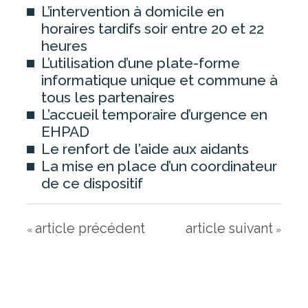
L’intervention à domicile en
horaires tardifs soir entre 20 et 22
heures
ESPACE RÉSIDENT
L’utilisation d’une plate-forme
informatique unique et commune à
EHPAD ANCENIS
tous les partenaires
EHPAD CANDÉ
L’accueil temporaire d’urgence en
EHPAD
EHPAD OUDON
Le renfort de l’aide aux aidants
EHPAD VARADES
La mise en place d’un coordinateur
de ce dispositif
ESPACE VISITEUR
article précédent
article suivant
«
»
PAYER