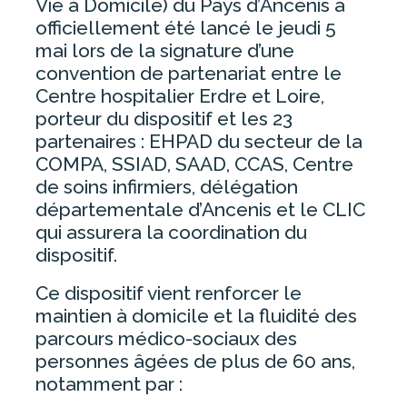
Vie à Domicile) du Pays d’Ancenis a
ESPACE PATIENT
officiellement été lancé le jeudi 5
mai lors de la signature d’une
convention de partenariat entre le
CONSULTATIONS – PRENDRE UN
RENDEZ-VOUS
Centre hospitalier Erdre et Loire,
porteur du dispositif et les 23
FORMALITÉS ADMINISTRATIVES
partenaires : EHPAD du secteur de la
HOSPITALISATION
COMPA, SSIAD, SAAD, CCAS, Centre
PERMANENCE D’ACCÈS AUX SOINS
de soins infirmiers, délégation
DE SANTÉ (PASS)
départementale d’Ancenis et le CLIC
UNITÉ TERRITORIALE DÉPISTAGE
qui assurera la coordination du
ET VACCINATION DU PAYS
dispositif.
D’ANCENIS
Ce dispositif vient renforcer le
PHARMACIE
maintien à domicile et la fluidité des
LIVRET D’ACCUEIL
parcours médico-sociaux des
ACCÈS AU DOSSIER MÉDICAL
personnes âgées de plus de 60 ans,
notamment par :
QUESTIONNAIRES DE
SATISFACTION