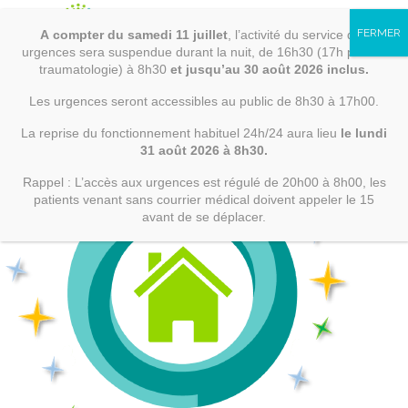
Loire
Skip
to
A
compter
du samedi 11 juillet
, l’activité du service des
content
02 40 09 44 00
contact@ch-erdreloire.
RECHERCHER
urgences sera suspendue durant la nuit, de 16h30 (17h pour la
traumatologie) à 8h30
et jusqu’au 30 août 2026 inclus.
Les urgences seront accessibles au public de 8h30 à 17h00.
La reprise du fonctionnement habituel 24h/24 aura lieu
le lundi
ÉTABLISSEMENT
31 août 2026 à 8h30.
Rappel : L’accès aux urgences est régulé de 20h00 à 8h00, les
PRÉSENTATION
patients venant sans courrier médical doivent appeler le 15
avant de se déplacer.
DÉMARCHE QUALITÉ ET
CERTIFICATIONS
PARTENAIRES
CHIFFRES CLÉS
ACTUALITÉS
RECRUTEMENT
INFORMATIONS LÉGALES