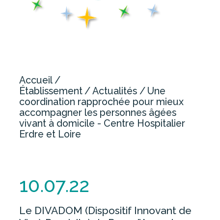
NOUS CONTACTER
OFFRE DE SOINS
CHIRURGIE
Accueil
Établissement
Actualités
Une
GYNÉCOLOGIE-OBSTÉTRIQUE /
coordination rapprochée pour mieux
MATERNITÉ
accompagner les personnes âgées
IMAGERIE
vivant à domicile - Centre Hospitalier
Erdre et Loire
MÉDECINE
PERSONNES AGÉES
SOINS MÉDICAUX ET DE
RÉADAPTATION
10.07.22
URGENCES
Le DIVADOM (Dispositif Innovant de